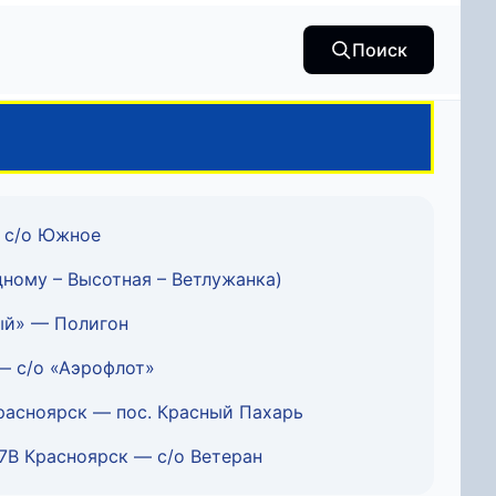
Поиск
 с/о Южное
ному – Высотная – Ветлужанка)
ый» — Полигон
— с/о «Аэрофлот»
асноярск — пос. Красный Пахарь
7В Красноярск — с/о Ветеран