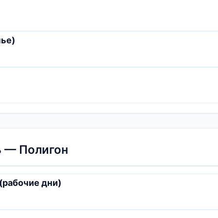
нье)
 — Полигон
(рабочие дни)