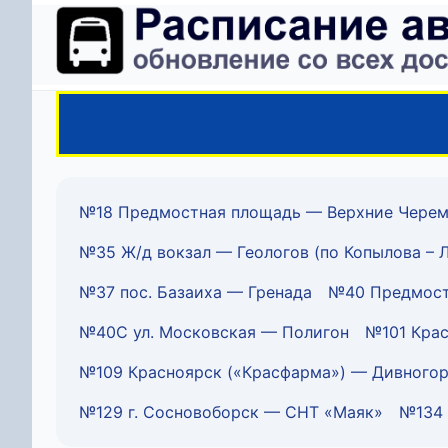
№18 Предмостная площадь — Верхние Чере
№35 Ж/д вокзал — Геологов (по Копылова – 
№37 пос. Базаиха — Гренада
№40 Предмост
№40С ул. Московская — Полигон
№101 Крас
№109 Красноярск («Красфарма») — Дивного
№129 г. Сосновоборск — СНТ «Маяк»
№134 