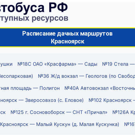
Расписание дачных маршрутов
Красноярск
мушки
№18С ОАО «Красфарма» — Сады
№19 Стела —
Лесопарковая)
№36 Ж/д вокзал — Геологов (по Свобод
ная площадь — Полигон
№40А Автовокзал «Восточн
ноярск — Зверосовхоз (с. Еловое)
№102 Красноярск 
рск
№125 г. Сосновоборск — СНТ «Причал»
№126А Кр
Красноярск — Малый Кускун (д. Малая Кускунка)
№16