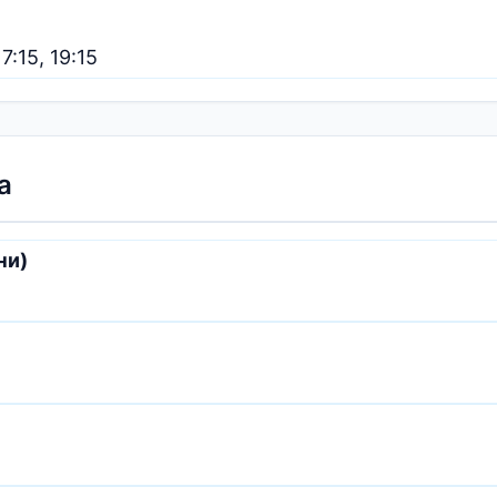
17:15, 19:15
а
ни)