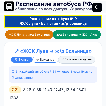
Расписание автобуса № 9
ЖСК Луна - Брянский - ж/д Больница
ЖСК Луна → ж/д Больница
ж/д Больница → ЖСК Луна
📍 «ЖСК Луна → ж/д Больница»
⏳ Скрыть прошедшие
📆 Будние
🌿 Выходные
⏰ Ближайший автобус в 7:21 — через 3 часа 19 минут
(будний день)
7:21
,
8:28
,
9:35
,
11:40
,
12:47
,
13:54
,
16:01
,
17:08
.