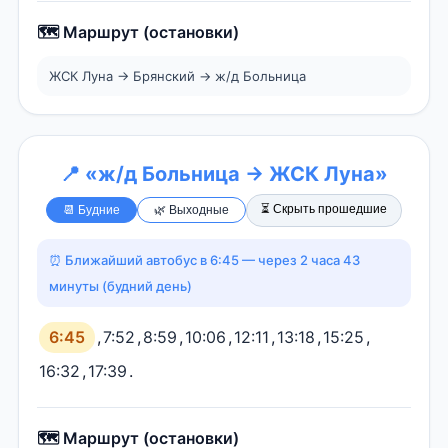
🗺️ Маршрут (остановки)
ЖСК Луна → Брянский → ж/д Больница
📍 «ж/д Больница → ЖСК Луна»
⏳ Скрыть прошедшие
📆 Будние
🌿 Выходные
⏰ Ближайший автобус в 6:45 — через 2 часа 43
минуты (будний день)
6:45
,
7:52
,
8:59
,
10:06
,
12:11
,
13:18
,
15:25
,
16:32
,
17:39
.
🗺️ Маршрут (остановки)