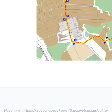
Источник: https://kirovochepeczkoe-r43.gosweb.gosuslugi.ru/