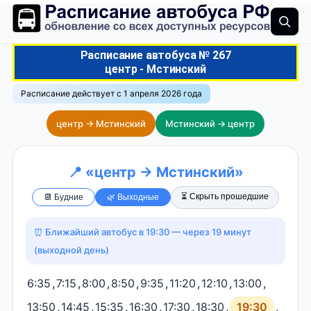
Расписание автобуса № 267
центр - Мстинский
Расписание действует с 1 апреля 2026 года
центр → Мстинский
Мстинский → центр
📍 «центр → Мстинский»
⏳ Скрыть прошедшие
📆 Будние
🌿 Выходные
⏰ Ближайший автобус в 19:30 — через 19 минут
(выходной день)
6:35
,
7:15
,
8:00
,
8:50
,
9:35
,
11:20
,
12:10
,
13:00
,
13:50
,
14:45
,
15:35
,
16:30
,
17:30
,
18:30
,
19:30
,