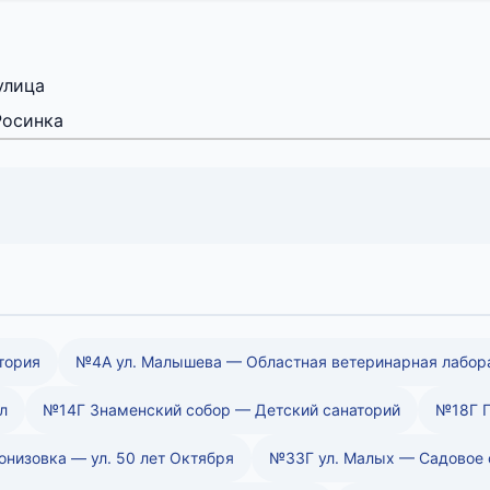
улица
Росинка
тория
№4А ул. Малышева — Областная ветеринарная лабор
л
№14Г Знаменский собор — Детский санаторий
№18Г П
онизовка — ул. 50 лет Октября
№33Г ул. Малых — Садовое 