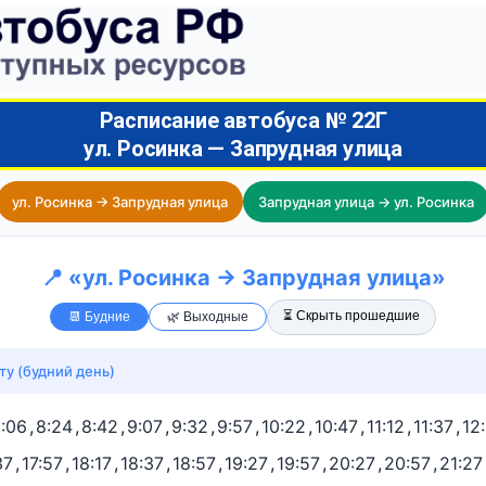
Расписание автобуса № 22Г
ул. Росинка — Запрудная улица
ул. Росинка → Запрудная улица
Запрудная улица → ул. Росинка
📍 «ул. Росинка → Запрудная улица»
⏳ Скрыть прошедшие
📆 Будние
🌿 Выходные
ту (будний день)
:06
,
8:24
,
8:42
,
9:07
,
9:32
,
9:57
,
10:22
,
10:47
,
11:12
,
11:37
,
12
37
,
17:57
,
18:17
,
18:37
,
18:57
,
19:27
,
19:57
,
20:27
,
20:57
,
21:27