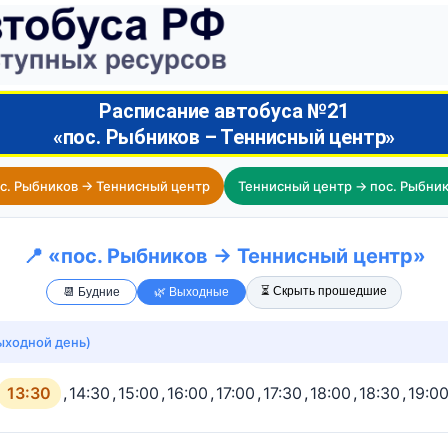
Расписание автобуса №21
«пос. Рыбников – Теннисный центр»
с. Рыбников → Теннисный центр
Теннисный центр → пос. Рыбни
📍 «пос. Рыбников → Теннисный центр»
⏳ Скрыть прошедшие
📆 Будние
🌿 Выходные
ыходной день)
13:30
,
14:30
,
15:00
,
16:00
,
17:00
,
17:30
,
18:00
,
18:30
,
19:0