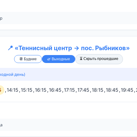
тр
📍 «Теннисный центр → пос. Рыбников»
⏳ Скрыть прошедшие
📆 Будние
🌿 Выходные
ходной день)
5
,
14:15
,
15:15
,
16:15
,
16:45
,
17:15
,
17:45
,
18:15
,
18:45
,
19:45
,
ца