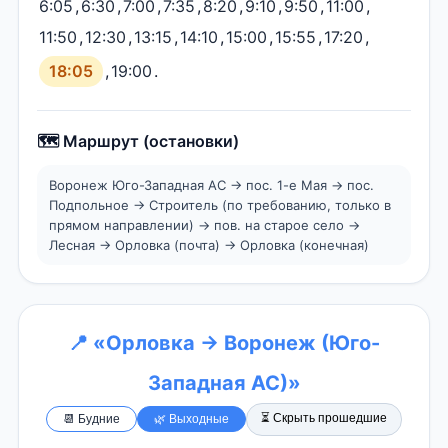
6:05
,
6:30
,
7:00
,
7:35
,
8:20
,
9:10
,
9:50
,
11:00
,
11:50
,
12:30
,
13:15
,
14:10
,
15:00
,
15:55
,
17:20
,
18:05
,
19:00
.
🗺️ Маршрут (остановки)
Воронеж Юго-Западная АС → пос. 1-е Мая → пос.
Подпольное → Строитель (по требованию, только в
прямом направлении) → пов. на старое село →
Лесная → Орловка (почта) → Орловка (конечная)
📍 «Орловка → Воронеж (Юго-
Западная АС)»
⏳ Скрыть прошедшие
📆 Будние
🌿 Выходные