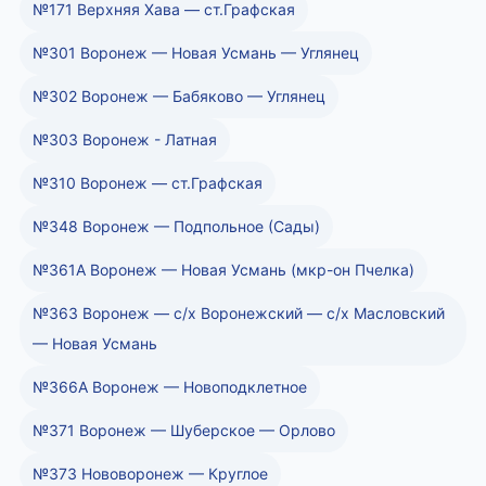
№171 Верхняя Хава — ст.Графская
№301 Воронеж — Новая Усмань — Углянец
№302 Воронеж — Бабяково — Углянец
№303 Воронеж - Латная
№310 Воронеж — ст.Графская
№348 Воронеж — Подпольное (Сады)
№361А Воронеж — Новая Усмань (мкр-он Пчелка)
№363 Воронеж — с/х Воронежский — с/х Масловский
— Новая Усмань
№366А Воронеж — Новоподклетное
№371 Воронеж — Шуберское — Орлово
№373 Нововоронеж — Круглое