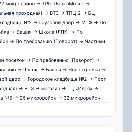
22 микрорайон → ТРЦ «ВолгаМолл» →
альная проходная) → ВТЗ → ТПЦ-2 → БЦ
е кладбище №2 → Грузовой двор → МТФ → По
ойка → Башня → Школа (ЛПК) → По
йон → По требованию (Поворот) → Частный
ый поселок → По требованию (Поворот) →
бованию → Школа → Башня → Новостройка →
вой двор → Городское кладбище №2 → Пост
ходная) → ВПЗ → магазин → ТЦ «Идея» →
ика №5 → 26 микрорайон → 32 микрорайон