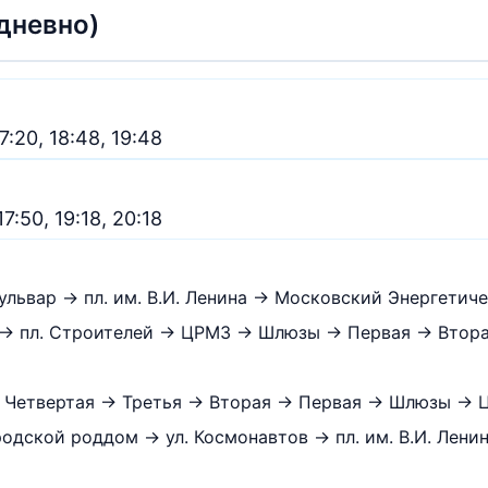
дневно)
17:20, 18:48, 19:48
17:50, 19:18, 20:18
львар → пл. им. В.И. Ленина → Московский Энергетиче
→ пл. Строителей → ЦРМЗ → Шлюзы → Первая → Втора
Четвертая → Третья → Вторая → Первая → Шлюзы → Ц
дской роддом → ул. Космонавтов → пл. им. В.И. Лени