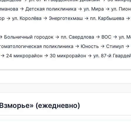
иманова → Детская поликлиника → ул. Мира → ул. Пио
ор → ул. Королёва → Энерготехмаш → пл. Карбышева →
→ Больничный городок → пл. Свердлова → ВОС → ул. 
стоматологическая поликлиника → Юность → Стимул →
→ 24 микрорайон → 30 микрорайон → ул. 87-й Гвардей
Взморье» (ежедневно)