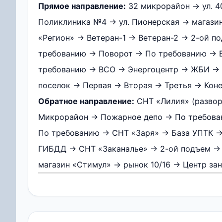
Прямое направление:
32 микрорайон → ул. 
Поликлиника №4 → ул. Пионерская → магази
«Регион» → Ветеран-1 → Ветеран-2 → 2-ой 
требованию → Поворот → По требованию → 
требованию → ВСО → Энергоцентр → ЖБИ → 
поселок → Первая → Вторая → Третья → Коне
Обратное направление:
СНТ «Лилия» (развор
Микрорайон → Пожарное депо → По требова
По требованию → СНТ «Заря» → База УПТК 
ГИБДД → СНТ «Заканалье» → 2-ой подъем → 
магазин «Стимул» → рынок 10/16 → Центр з