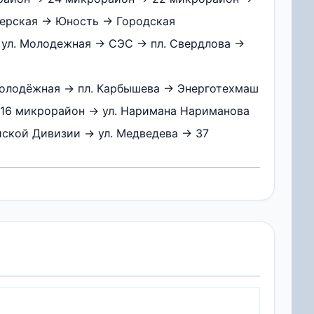
нерская → Юность → Городская
 ул. Молодежная → СЭС → пл. Свердлова →
Молодёжная → пл. Карбышева → Энерготехмаш
 16 микрорайон → ул. Наримана Нариманова
ской Дивизии → ул. Медведева → 37