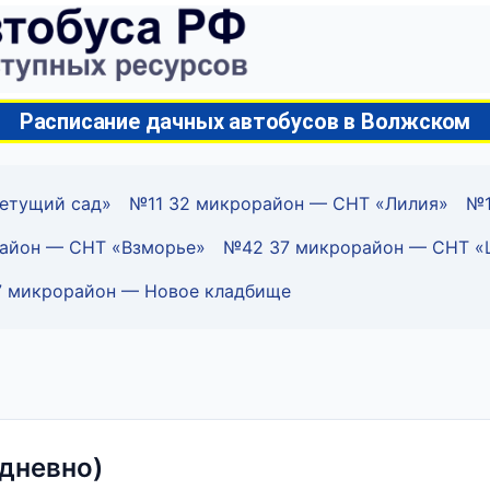
Расписание дачных автобусов в Волжском
етущий сад»
№11 32 микрорайон — СНТ «Лилия»
№1
айон — СНТ «Взморье»
№42 37 микрорайон — СНТ «
 микрорайон — Новое кладбище
дневно)