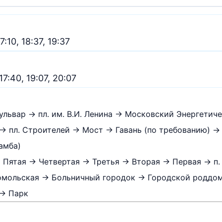
7:10, 18:37, 19:37
 17:40, 19:07, 20:07
львар → пл. им. В.И. Ленина → Московский Энергетиче
 пл. Строителей → Мост → Гавань (по требованию) →
амба)
→ Пятая → Четвертая → Третья → Вторая → Первая → п.
омольская → Больничный городок → Городской роддом →
 → Парк