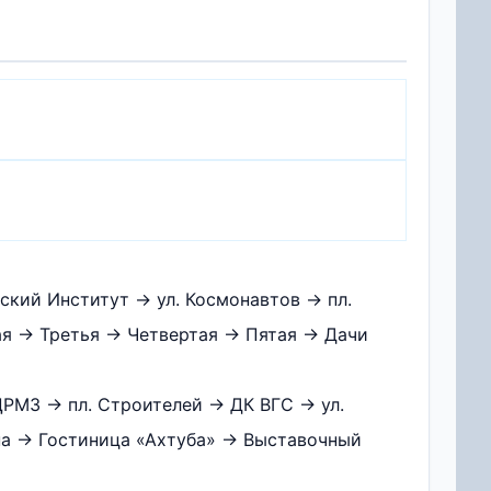
ский Институт → ул. Космонавтов → пл.
я → Третья → Четвертая → Пятая → Дачи
РМЗ → пл. Строителей → ДК ВГС → ул.
на → Гостиница «Ахтуба» → Выставочный