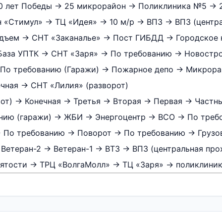
40 лет Победы → 25 микрорайон → Поликлиника №5 → 
н «Стимул» → ТЦ «Идея» → 10 м/р → ВПЗ → ВПЗ (центр
подъем → СНТ «Заканалье» → Пост ГИБДД → Городско
База УПТК → СНТ «Заря» → По требованию → Новостр
По требованию (Гаражи) → Пожарное депо → Микрора
чная → СНТ «Лилия» (разворот)
от) → Конечная → Третья → Вторая → Первая → Частн
нию (гаражи) → ЖБИ → Энергоцентр → ВСО → По тре
→ По требованию → Поворот → По требованию → Грузо
Ветеран-2 → Ветеран-1 → ВТЗ → ВПЗ (центральная про
анятости → ТРЦ «ВолгаМолл» → ТЦ «Заря» → поликлин