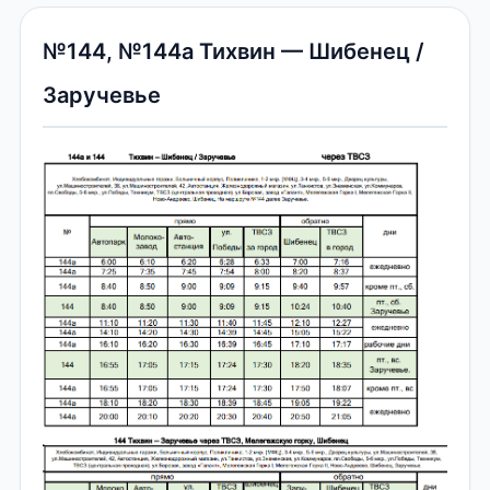
№144, №144а Тихвин — Шибенец /
Заручевье