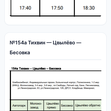
№154а Тихвин — Цвылёво —
Бесовка