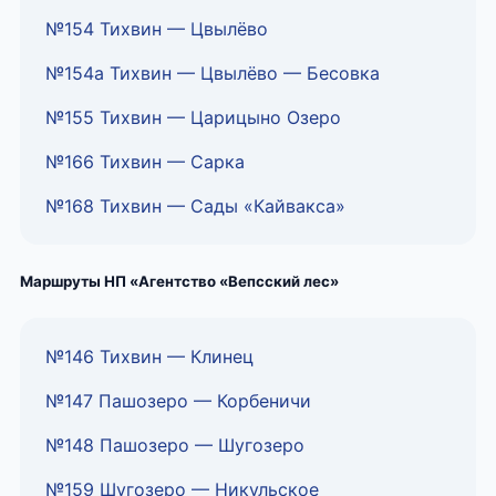
№154 Тихвин — Цвылёво
№154а Тихвин — Цвылёво — Бесовка
№155 Тихвин — Царицыно Озеро
№166 Тихвин — Сарка
№168 Тихвин — Сады «Кайвакса»
Маршруты НП «Агентство «Вепсский лес»
№146 Тихвин — Клинец
№147 Пашозеро — Корбеничи
№148 Пашозеро — Шугозеро
№159 Шугозеро — Никульское