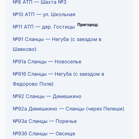
№8 АТП — Шахта №3
№10 АТП — ул. Школьная
Пригород:
№11 АТП — дер. Гостицы
№91 Сланцы — Негуба (с заездом в
Шавково)
№91а Сланцы — Новоселье
№91б Сланцы — Негуба (с заездом в
Федорово Поле)
№92 Сланцы — Демешкино
№92а Демешкино — Сланцы (через Пелеши)
№93а Сланцы — Поречье
№93б Сланцы — Овсище