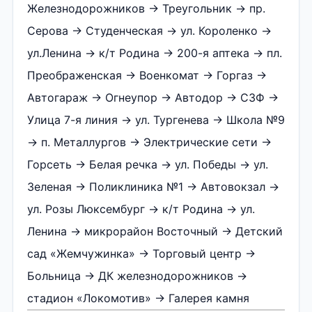
Железнодорожников → Треугольник → пр.
Серова → Студенческая → ул. Короленко →
ул.Ленина → к/т Родина → 200-я аптека → пл.
Преображенская → Военкомат → Горгаз →
Автогараж → Огнеупор → Автодор → СЗФ →
Улица 7-я линия → ул. Тургенева → Школа №9
→ п. Металлургов → Электрические сети →
Горсеть → Белая речка → ул. Победы → ул.
Зеленая → Поликлиника №1 → Автовокзал →
ул. Розы Люксембург → к/т Родина → ул.
Ленина → микрорайон Восточный → Детский
сад «Жемчужинка» → Торговый центр →
Больница → ДК железнодорожников →
стадион «Локомотив» → Галерея камня