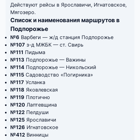
Действуют рейсы в Ярославичи, Игнатовское,
Мягозеро.
Список и наименования маршрутов в
Подпорожье
№6
Варбеги — ж/д станция Подпорожье
№107
з-д МЖБК — ст. Свирь
№111
Пидыма
№113
Подпорожье — Важины
№114
Подпорожье — Никольский
№115
Садоводство «Погирника»
№117
Усланка
№118
Яковлевская
№119
Плотично
№120
Лаптевщина
№122
Пелдуши
№125
Ярославичи
№126
Игнатовское
№412
Винницы