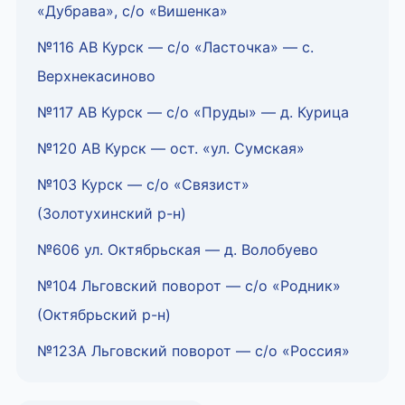
«Дубрава», с/о «Вишенка»
№116 АВ Курск — с/о «Ласточка» — с.
Верхнекасиново
№117 АВ Курск — с/о «Пруды» — д. Курица
№120 АВ Курск — ост. «ул. Сумская»
№103 Курск — с/о «Связист»
(Золотухинский р-н)
№606 ул. Октябрьская — д. Волобуево
№104 Льговский поворот — с/о «Родник»
(Октябрьский р-н)
№123А Льговский поворот — с/о «Россия»