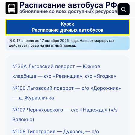
Курск
Расписание дачных автобусов
🗓️ С 17 апреля до 17 октября 2026 года. На всех маршрутах
действует право на льготный проезд.
№36А Льговский поворот — Южное
кладбище — с/о «Резинщик», с/о «Ягодка»
№100 Льговский поворот — с/о «Дорожник»
— д. Журавлинка
№107 Черняховского — с/о «Надежда» (ч/з
Волокно)
№108 Типография — Духовец — с/о