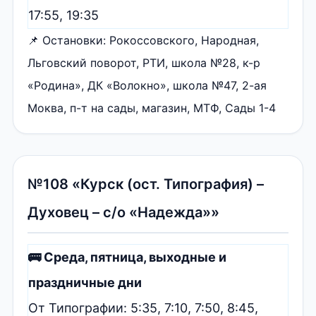
17:55, 19:35
📌 Остановки: Рокоссовского, Народная,
Льговский поворот, РТИ, школа №28, к-р
«Родина», ДК «Волокно», школа №47, 2-ая
Моква, п-т на сады, магазин, МТФ, Сады 1-4
№108 «Курск (ост. Типография) –
Духовец – с/о «Надежда»»
🚌 Среда, пятница, выходные и
праздничные дни
От Типографии: 5:35, 7:10, 7:50, 8:45,