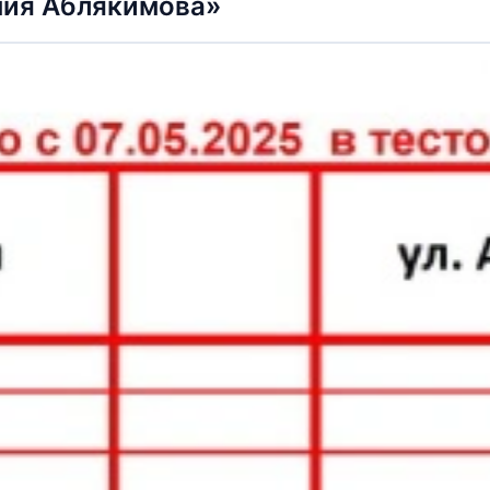
мия Аблякимова»