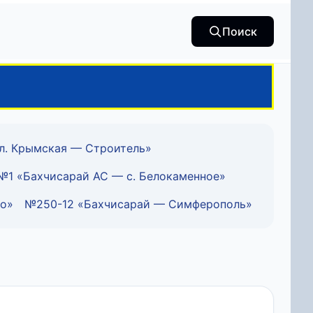
Поиск
л. Крымская — Строитель»
№1 «Бахчисарай АС — с. Белокаменное»
но»
№250-12 «Бахчисарай — Симферополь»