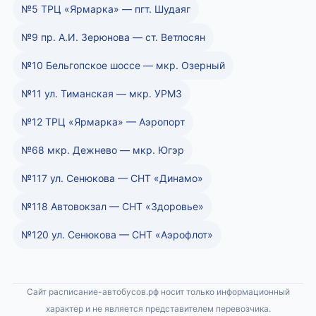
№5 ТРЦ «Ярмарка» — пгт. Шудаяг
№9 пр. А.И. Зерюнова — ст. Ветлосян
№10 Бельгопское шоссе — мкр. Озерный
№11 ул. Тиманская — мкр. УРМЗ
№12 ТРЦ «Ярмарка» — Аэропорт
№68 мкр. Дежнево — мкр. Югэр
№117 ул. Сенюкова — СНТ «Динамо»
№118 Автовокзал — СНТ «Здоровье»
№120 ул. Сенюкова — СНТ «Аэрофлот»
Сайт расписание-автобусов.рф носит только информационный
характер и не является представителем перевозчика.