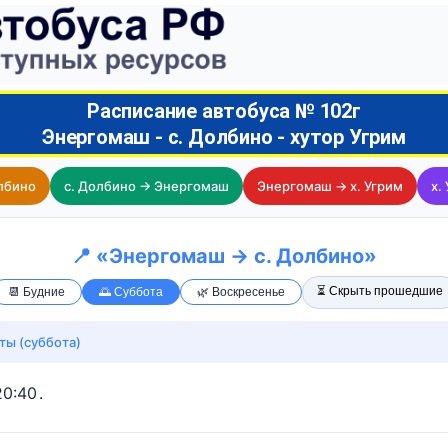
Расписание автобуса № 102г
Энергомаш - с. Долбино - хутор Угрим
лбино
с. Долбино → Энергомаш
Энергомаш → х. Угрим
х.
📍 «Энергомаш → с. Долбино»
⏳ Скрыть прошедшие
📆 Будние
🌅 Суббота
🌿 Воскресенье
ты (суббота)
20:40
.