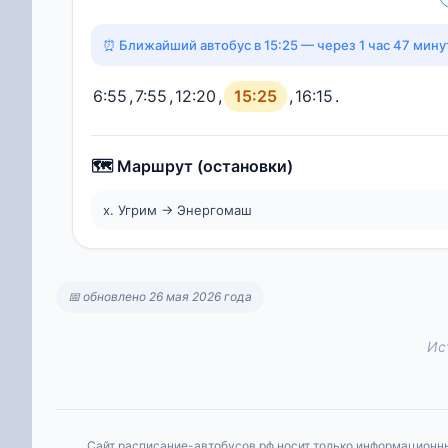
⏰ Ближайший автобус в 15:25 — через 1 час 47 мину
6:55
,
7:55
,
12:20
,
15:25
,
16:15
.
🗺️ Маршрут (остановки)
х. Угрим → Энергомаш
📅 обновлено 26 мая 2026 года
Ис
Сайт расписание-автобусов.рф носит только информационны