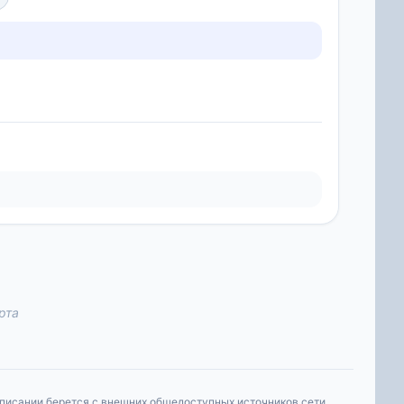
рта
списании берется с внешних общедоступных источников сети