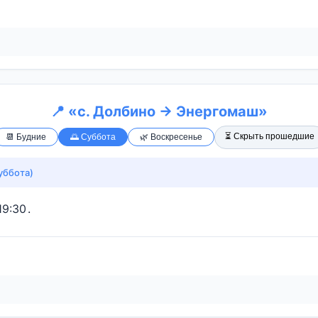
📍 «с. Долбино → Энергомаш»
⏳ Скрыть прошедшие
📆 Будние
🌅 Суббота
🌿 Воскресенье
уббота)
19:30
.