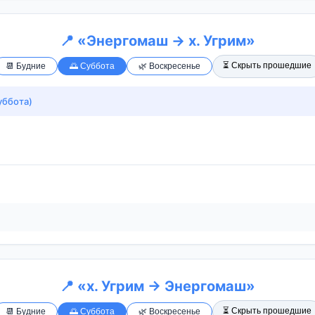
📍 «Энергомаш → х. Угрим»
⏳ Скрыть прошедшие
📆 Будние
🌅 Суббота
🌿 Воскресенье
уббота)
📍 «х. Угрим → Энергомаш»
⏳ Скрыть прошедшие
📆 Будние
🌅 Суббота
🌿 Воскресенье