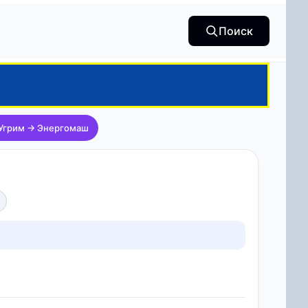
Поиск
 Угрим → Энергомаш