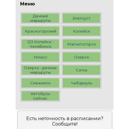
Меню
Дачные
Златоуст
маршруты
Красногорский
Копейск
123 Копейск -
Магнитогорск
Челябинск
Миасс
Озерск
Озерск - дачные
Сатка
маршруты
Снежинск
Чебаркуль
Автобусы
сейчас
Есть неточность в расписании?
Сообщите!